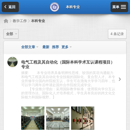
返回
本科专业
菜单
»
教学工作
»
本科专业
全部
4 条记录
全部文章
最新
推荐
更多
电气工程及其自动化（国际本科学术互认课程项目）
专业
摘要: 本专业培养具备明辨性思维、较强的英语沟通能力
和电气工程及其自动化专业技能的国际化、复合型人才。本专
9293
业所修学分国内外院校互认，学生可在渤海大学学习四年，也
可以学习两年后申请赴国外合作院校完成学业。
【专业推介理由：采用国际教学标准，使用双向学分互认
的管理办法。国际化人才培养模式，学生具有良好的跨文化交
际能力和国际视野。】