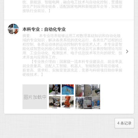
统、新能源、智能电网，融合电工技术与自动化控制，贯通能
源生产到应用全链条，适配国家电网和新能源车企等，实验室
接轨行业前沿。】
本科专业：自动化专业
摘要: 本专业培养能够运用工程数理基础知识和自动化领
域的专业知识，解决各类系统的优化运行、各类生产过程的过
程控制、各类运动体的运动控制的专业技术人才。本专业是智
能化或智慧化的核心和基础，学生毕业后可从事控制理论与应
9950
用、工业自动化、检测技术、电子信息技术等方向的研究、技
术开发与应用等工作。
【专业推介理由：国家级一流本科专业建设点、就业率及
就业质量高。适配人工智能、机器人、智能制造等前沿领域，
薪资高、需求旺。实验室资源充足，竞赛与科研项目助你掌握
硬核技术。】
4 条记录