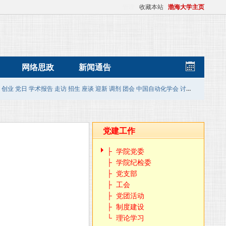
管理
收藏本站
渤海大学主页
网络思政
新闻通告
创业
党日
学术报告
走访
招生
座谈
迎新
调剂
团会
中国自动化学会
讨论
复试
人才计
党建工作
├ 学院党委
├ 学院纪检委
├ 党支部
├ 工会
├ 党团活动
├ 制度建设
└ 理论学习