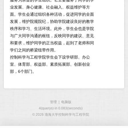
服务为宗旨的学生组织。它主要服务于同学的学
业发展、身心健康、社会融入、权益维护等方
面。学生会通过组织各种活动，促进同学的全面
发展，维护院规院纪，协助学院建设良好的教学
秩序和学习、生活环境。此外，学生会也是学院
与广大同学沟通的枢纽，反映同学的建议、意见
和要求，维护同学的正当权益，起到了老师和同
学们之间的桥梁纽带作用。
控制科学与工程学院学生会下设学研部、办公
室、体育部、权益部、素质拓展部、创新创业
部，6个部门。
管理
|
电脑版
4(querys) in 0.083(seconds)
自动化类人才培养的摇篮
©
2026 渤海大学控制科学与工程学院
欢迎走进渤海大学控制科学与工程学院
2026遇见・学院巡展
渤海大学控制科学与工程学院